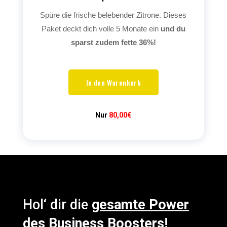
Spüre die frische belebender Zitrone. Dieses
Paket deckt dich volle 5 Monate ein
und du
sparst zudem fette 36%!
In den Warenkorb
Nur
80,00€
Hol‘ dir die
gesamte Power
des Business Boosters!