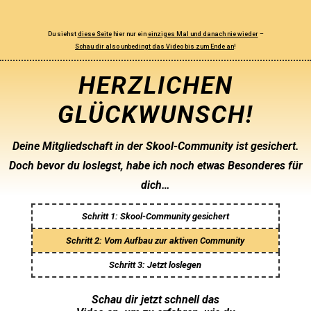
Du siehst
diese Seite
hier nur ein
einziges Mal und danach nie wieder
–
Schau dir also unbedingt das Video bis zum Ende an
!
HERZLICHEN
GLÜCKWUNSCH!
Deine Mitgliedschaft in der Skool-Community ist gesichert.
Doch bevor du loslegst, habe ich noch etwas Besonderes für
dich…
Schritt 1: Skool-Community gesichert
Schritt 2: Vom Aufbau zur aktiven Community
Schritt 3: Jetzt loslegen
Schau dir jetzt schnell das