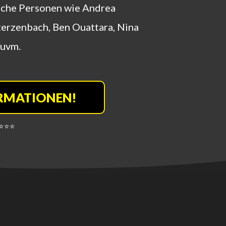
iche Personen wie Andrea
Sterzenbach, Ben Ouattara, Nina
 uvm.
RMATIONEN!
⭐️⭐️⭐️