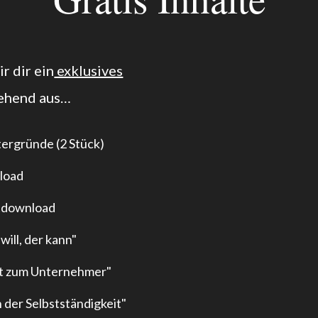
r dir ein
exklusives
ehend aus…
tergründe (2 Stück)
nload
atdownload
ill, der kann"
t zum Unternehmer"
 der Selbstständigkeit"