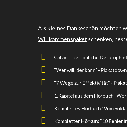
Als kleines Dankeschön möchten wi
Willkommenspaket
schenken, best

Calvin´s persönliche Desktophin

"Wer will, der kann" - Plakatdow

"7 Wege zur Effektivität" - Plak

1.Kapitel aus dem Hörbuch "Wer w

Komplettes Hörbuch "Vom Solda

Kompletter Hörkurs "10 Fehler in